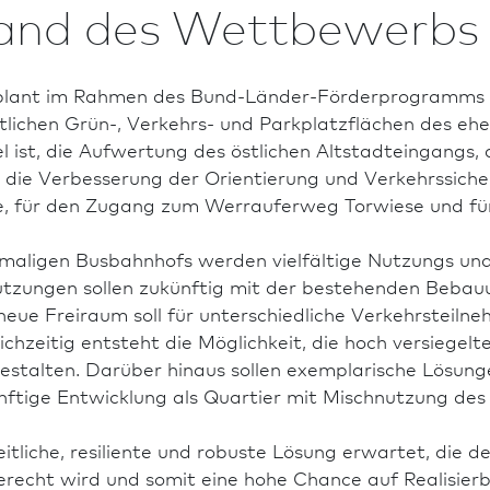
and des Wettbewerbs
plant im Rahmen des Bund-Länder-Förderprogramms 
ntlichen Grün-, Verkehrs- und Parkplatzflächen des 
el ist, die Aufwertung des östlichen Altstadteingangs,
 die Ver­besse­rung der Orientierung und Verkehrssich
, für den Zugang zum Werrauferweg Torwiese und für
maligen Busbahnhofs werden vielfältige Nutzungs und
tzungen sollen zukünftig mit der bestehenden Beba
neue Freiraum soll für unterschiedliche Verkehrsteilne
chzeitig entsteht die Möglichkeit, die hoch versiegelt
estalten. Darüber hinaus sollen exemplarische Lösungen
nftige Ent­wick­lung als Quar­tier mit Mischnutzung de
tliche, resiliente und robuste Lösung erwartet, die d
erecht wird und somit eine hohe Chance auf Realisier