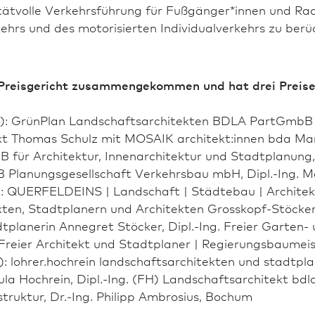
itätvolle Verkehrsführung für Fußgänger*innen und R
ehrs und des motorisierten Individualverkehrs zu berüc
s Preisgericht zusammengekommen und hat drei Preise 
o): GrünPlan Landschafts­architekten BDLA PartGmbB Jö
ekt Thomas Schulz mit MOSAIK architekt:innen bda Ma
für Archi­tektur, Innen­architektur und Stadt­planung
 Planungs­gesellschaft Verkehrsbau mbH, Dipl.-Ing. Ma
o): QUERFELDEINS | Landschaft | Städtebau | Archi­tekt
kten, Stadt­planern und Architekten Grosskopf-Stöcker
t­planerin Annegret Stöcker, Dipl.-Ing. Freier Garten-
 Freier Architekt und Stadt­planer | Regierungsbaumei
o): lohrer.hochrein landschaftsarchitekten und stadtpl
ula Hochrein, Dipl.-Ing. (FH) Landschafts­architekt b
struktur, Dr.-Ing. Philipp Ambrosius, Bochum