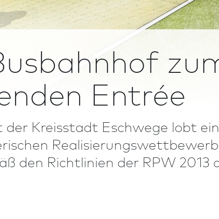
usbahnhof zu
denden Entrée
 der Kreisstadt Eschwege lobt ei
rischen Realisierungs­wett­bewerb
äß den Richt­linien der RPW 2013 