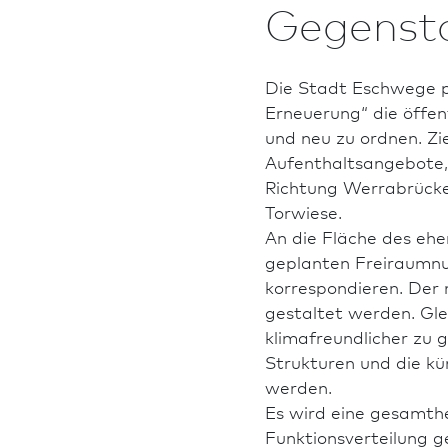
Gegenst
Die Stadt Eschwege 
Erneuerung“ die öffe
und neu zu ordnen. Zi
Aufenthalts­angebote,
Richtung Werrabrücke
Torwiese.
An die Fläche des ehe
geplanten Freiraumnu
korrespondieren. Der 
gestaltet werden. Glei
klimafreundlicher zu g
Strukturen und die kü
werden.
Es wird eine gesamthei
Funktionsverteilung g