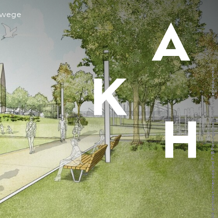
hwege
GrünPlan Landschafts­architekten BDLA mit MOSAIK architekt:innen bda und PVB Planungs­gesellschaft Verkehrsbau mbH