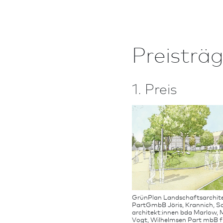
Preisträg
1. Preis
GrünPlan Landschafts­archi
PartGmbB Jöris, Krannich, 
architekt:innen bda Marlow,
Vogt, Wilhelmsen Part mbB für 