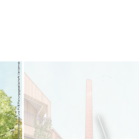
GrünPlan Landschafts­architekten BDLA mit MOSAIK architekt:innen bda und PVB Planungs­gesellschaft Verkehrsbau mbH