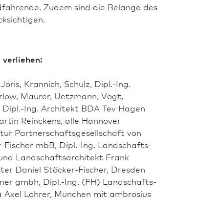
adfahrende. Zudem sind die Belange des
ksichtigen.
verliehen:
ris, Krannich, Schulz, Dipl.-Ing.
rlow, Maurer, Uetzmann, Vogt,
, Dipl.-Ing. Architekt BDA Tev Hagen
rtin Reinckens, alle Hannover
ur Partner­schafts­gesellschaft von
-Fischer mbB, Dipl.-Ing. Landschafts­
 und Landschafts­architekt Frank
ster Daniel Stöcker-Fischer, Dresden
aner gmbh, Dipl.-Ing. (FH) Landschafts­
dla Axel Lohrer, München mit ambrosius