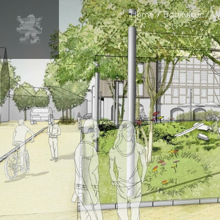
Home
Bau­kultur
W
MENÜ
Gegenstand
Übersicht
1. Preis
2. Preis
3. Preis
Steckbrief