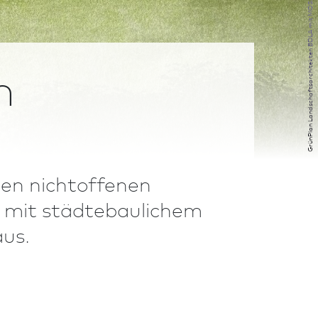
m
nen nichtoffenen
 mit städte­bau­lichem
aus.