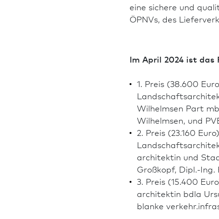
eine sichere und qual
ÖPNVs, des Lieferverk
Im April 2024 ist da
1. Preis (38.600 Eur
Landschafts­archit
Wilhelmsen Part mbB 
Wilhelmsen, und PVB
2. Preis (23.160 Eur
Landschafts­archite
architektin und Stad
Großkopf, Dipl.-Ing.
3. Preis (15.400 Eur
architektin bdla Urs
blanke verkehr.infra