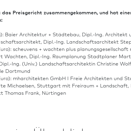
 das Preisgericht zusammengekommen, und hat einen 
n:
o): Baier Archi­tektur + Städtebau, Dipl.-Ing. Architekt
afts­architekt, Dipl.-Ing. Landschafts­architekt Step
 Euro): scheuvens + wachten plus planungsgesellschaft m
rt Wachten, Dipl.-Ing. Raumplanung Stadt­planer Mart
pl.-Ing. (Univ.) Landschafts­architektin Christine Wolf,
ide Dortmund
 Euro): mharchitekten GmbH I Freie Architekten und Stadt
Ute Michaelsen, Stuttgart mit Freiraum + Landschaft, D
kt Thomas Frank, Nürtingen