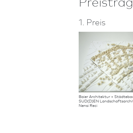
Preisträg
1. Preis
Baier Ar­chi­tek­tur + Städteb
SUD(D)EN Landschafts­archite
Nensi Reci