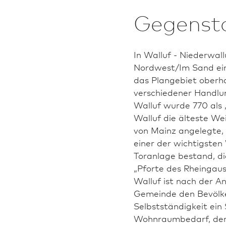
Gegenst
In Walluf - Niederwa
Nordwest/Im Sand eine
das Plangebiet oberha
verschiedener Handlun
Walluf wurde 770 als 
Walluf die älteste W
von Mainz angelegte,
einer der wichtigsten
Toranlage bestand, d
„Pforte des Rheingaus
Walluf ist nach der A
Gemeinde den Bevölk
Selbstständigkeit ei
Wohnraumbedarf, der 