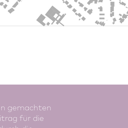
 den gemachten
trag für die
durch die