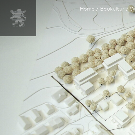
Home
Bau­kultur
W
Gegenstand
Überblick
1. Preis
Ein 3. Preis
Ein 3. Preis
Steckbrief