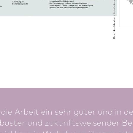
 die Arbeit ein sehr guter und in
obuster und zukunfts­weisender Bei
wicklung in Walluf und überzeugt 