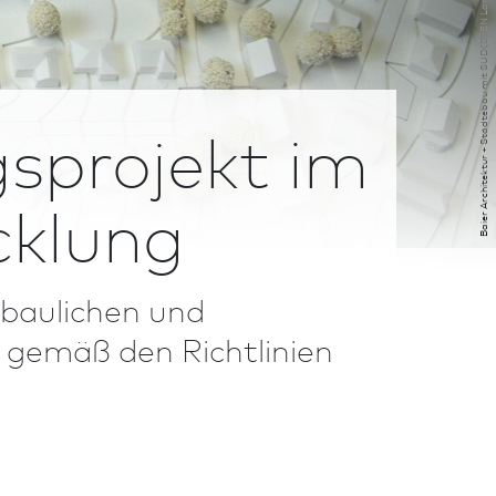
Baier Ar­chi­tek­tur + Städtebau mit SUD(D)EN Landschafts­architekt
gsprojekt im
cklung
bau­lichen und
 gemäß den Richt­linien