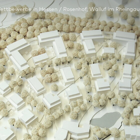
ettbewerbe in Hessen
Rosenhof, Walluf im Rheingau