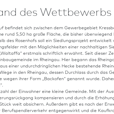
and des Wettbewerbs
lluf befindet sich zwischen dem Gewerbegebiet Kress
 rund 5,50 ha große Fläche, die bisher überwiegend lan
lb des Rosenhofs soll ein Siedlungsprojekt entwickelt 
gsfelder mit den Möglichkeiten einer nach­haltigen S
„Waltaffa“ erstmals schriftlich erwähnt. Seit dieser Z
einbaugemeinde im Rheingau. Hier begann das Rheinga
 aus einer undurchdringlichen Hecke bestehende Rhei
 Wege in den Rheingau, dessen Durchlass durch das Ge
ie wegen ihrer Form „Backofen“ genannt wurde. Daher 
“.
nzahl der Einwohner eine kleine Gemeinde. Mit der Au
erungsrückgang kompensieren und durch die Erhöhun
n Stück weit absichern. Außerdem gibt es nach der E
Berufspendlerverkehr entgegenwirkt und die Kaufkra