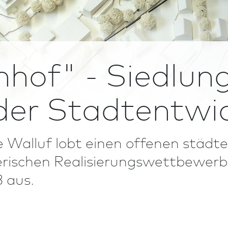
hof" - Siedlun
der Stadtentwi
Walluf lobt einen offenen städte­
rischen Realisierungs­wett­bewerb
 aus.