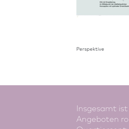
Perspektive
Insgesamt ist
An­ge­boten r
Quar­tiersent