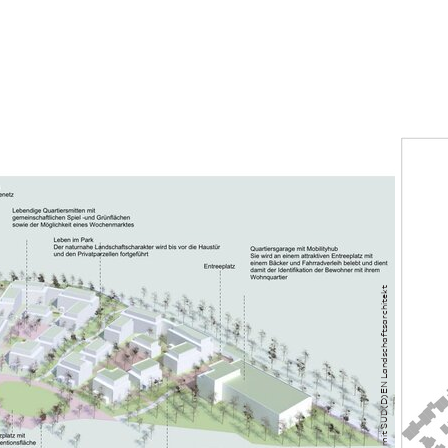
Baier Ar­chi­tek­tur + Städtebau mit SUD(D)EN Landschafts­architekt