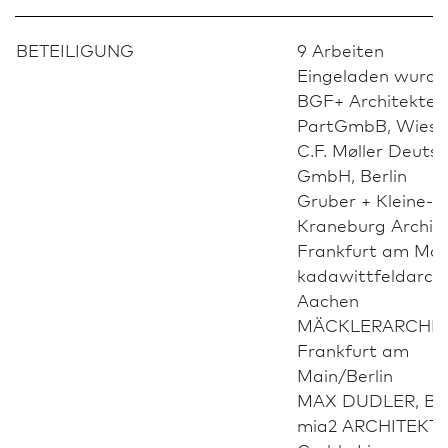
BETEILIGUNG
9 Arbeiten
Eingeladen wurde
BGF+ Architekten
PartGmbB, Wies­b
C.F. Møller Deutsc
GmbH, Berlin
Gruber + Kleine-
Kraneburg Archite
Frank­furt am Mai
kadawittfeldarchi
Aachen
MÄCKLERARCHIT
Frank­furt am
Main/Berlin
MAX DUDLER, Ber
mia2 ARCHITEKT