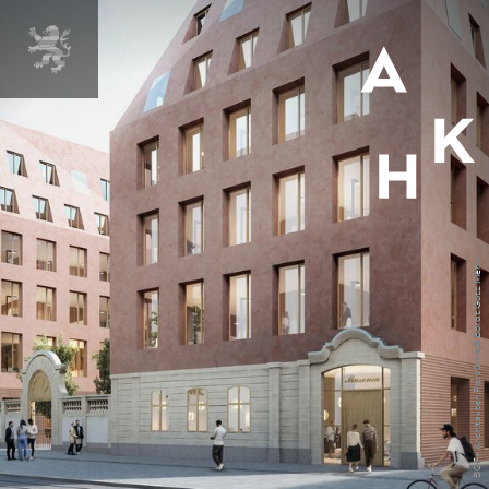
MENÜ
BGF+ Architekten PartGmbB Bordt Götz Mehlo