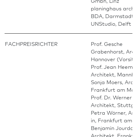
Gmbh, Linz
planinghaus archi
BDA, Darm­stadt
UNStudio, Delft
FACH­PREIS­RICHTER
Prof. Gesche
Grabenhorst, Archi
Hannover (Vorsitz
Prof. Jean Heemsk
Architekt, Mannh
Sonja Moers, Archit
Frank­furt am Mai
Prof. Dr. Werner 
Architekt, Stuttg
Petra Wörner, Arc
in, Frank­furt am 
Benjamin Jourdan
Architekt, Frank­f