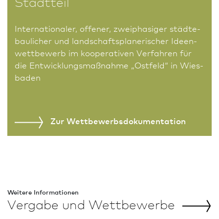
Stadtteil
Internationaler, offener, zweiphasiger städte­
bau­licher und landschaftsplanerischer Ideen­
wett­bewerb im kooperativen Verfahren für
die Ent­wick­lungsmaßnahme „Ostfeld“ in Wies­
ba­den
Zur Wettbewerbs­dokumentation
Weitere In­for­ma­tio­nen
Vergabe und
Wettbewerbe