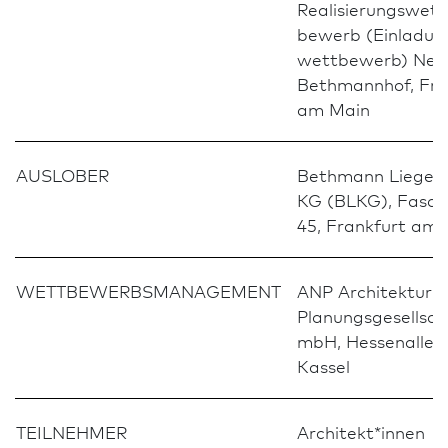
Realisierungs­wett
bewerb (Einladun
wettbewerb) Neu
Bethmannhof, Fran
am Main
AUSLOBER
Bethmann Liegen
KG (BLKG), Fasa
45, Frank­furt am
WETTBEWERBSMANAGEMENT
ANP Archi­tektur-
Planungs­gesellsch
mbH, Hessenallee 
Kassel
TEILNEHMER
Architekt*innen