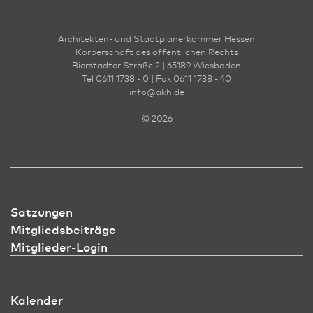
Architekten- und Stadt­planer­kammer Hessen
Körperschaft des öffentlichen Rechts
Bierstadter Straße 2 | 65189 Wies­ba­den
Tel 0611 1738 - 0 | Fax 0611 1738 - 40
info
@
akh.de
© 2026
Satzungen
Mitgliedsbeiträge
Mitglieder-Login
Kalender