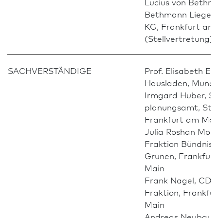
Lucius von Bethm
Bethmann Liegen
KG, Frank­furt am
(Stellvertretung)
SACHVERSTÄNDIGE
Prof. Elisabeth En
Hausladen, Münc
Irmgard Huber, S
planungsamt, Sta
Frank­furt am Mai
Julia Roshan Monir
Fraktion Bündnis 
Grünen, Frank­fur
Main
Frank Nagel, CDU
Fraktion, Frank­fu
Main
Andreas Neu­bauer