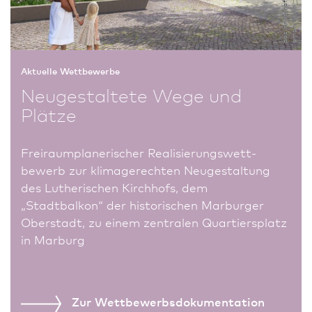
h
n
Aktuelle Wettbewerbe
Neugestaltete Wege und
Plätze
Freiraumplanerischer Realisierungs­wett­
bewerb zur klimage­rech­ten Neu­ge­staltung
des Lutherischen Kirchhofs, dem
„Stadtbalkon“ der historischen Marburger
Oberstadt, zu einem zentralen Quar­tiersplatz
in Marburg
Zur Wettbewerbs­dokumentation