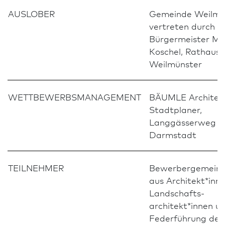
AUSLOBER
Gemeinde Weilmü
vertreten durch
Bürgermeister Ma
Koschel, Rathausp
Weilmünster
WETTBEWERBSMANAGEMENT
BÄUMLE Architekt
Stadt­planer,
Langgässerweg 2
Darm­stadt
TEILNEHMER
Bewerbergemeins
aus Architekt*inn
Landschafts­
architekt*innen u
Federführung der