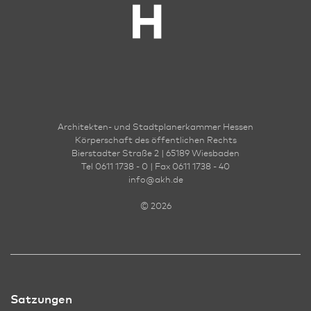
Architekten- und Stadt­planer­kammer Hessen
Körperschaft des öffentlichen Rechts
Bierstadter Straße 2 | 65189 Wies­ba­den
Tel 0611 1738 - 0 | Fax 0611 1738 - 40
info
@
akh.de
© 2026
Satzungen