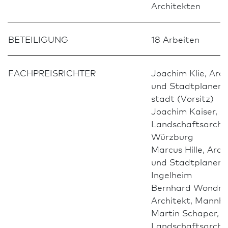
Architekten
BETEILIGUNG
18 Arbeiten
FACH­PREIS­RICHTER
Joachim Klie, Arch
und Stadt­planer,
stadt (Vorsitz)
Joachim Kaiser,
Landschafts­archit
Würzburg
Marcus Hille, Arch
und Stadt­planer,
Ingelheim
Bernhard Wondra
Architekt, Mannh
Martin Schaper,
Landschafts­archit