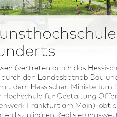
unst­hoch­schule
underts
en (vertreten durch das Hessisch
 durch den Landesbetrieb Bau und
it dem Hessischen Ministerium f
r Hochschule für Gestaltung Offe
nwerk Frank­furt am Main) lobt e
nterdisziplinären Realisierungs­w