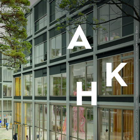
Offenbach
ARGE Xaveer de Geyter, Brüssel & Topotek 1 Archi­tektur GmbH, Zürich + Topotek 1 Gesellschaft von Landschafts­architekten mbH, Berlin