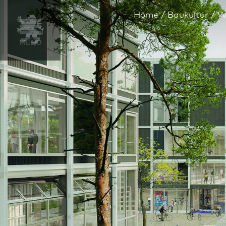
Home
Bau­kultur
W
MENÜ
Gegenstand
Übersicht
1. Preis
2. Preis
3. Preis
4. Preis
Anerkennung
Anerkennung
Steckbrief