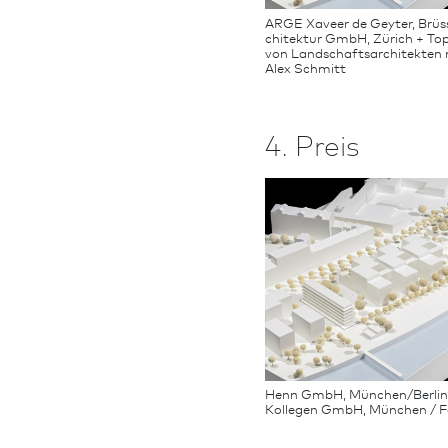
ARGE Xaveer de Geyter, Brüss
chi­tek­tur GmbH, Zürich + To
von Landschafts­architekten 
Alex Schmitt
4. Preis
Henn GmbH, München/Berlin
Kollegen GmbH, München / Fo