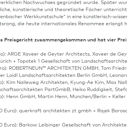
erklichen Nachwuchses gegründet wurde. Später wurde
liche, künstlerische und theoretische Fächer unterrich
nbacher Werkkunstschule“ in eine künstlerisch-wisse
ätsrang, die heute inter­nationales Renommee erlangt h
as Preisgericht zusammengekommen und hat vier Pre
ro): ARGE Xaveer de Geyter Architects, Xaveer de Geyte
rich + Topotek 1 Gesellschaft von Landschafts­archit
Euro): ROBERTNEUN™ ARCHITEKTEN GMBH, Tom Friedrich,
ier Loidl Landschafts­architekten Berlin GmbH, Leonard
ro): Kim Nalleweg Architekten, Kyung-Ae Kim, Max Na
chafts­architekten PartGmbB, Heiko Ruddigkeit, Stefa
uro): Henn GmbH, Martin Henn, München/Berlin + Kel
Euro): querkraft architekten zt gmbh + Rajek Barosch 
 Euro): Barkow Leibinger Gesellschaft von Architekt