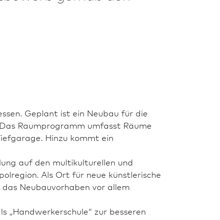
en. Geplant ist ein Neu­bau für die
ch. Das Raumprogramm umfasst Räume
 Tiefgarage. Hinzu kommt ein
ng auf den multikulturellen und
region. Als Ort für neue künstlerische
l das Neu­bauvorhaben vor allem
 als „Handwerkerschule“ zur besseren