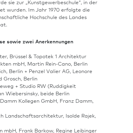
 sie zur „Kunstgewerbeschule“, in der
tet wurden. Im Jahr 1970 erfolgte die
nschaftliche Hochschule des Landes
at.
ise sowie zwei Anerkennungen
r, Brüssel & Topotek 1 Archi­tektur
ekten mbH, Martin Rein-Cano, Berlin
 Berlin + Penzel Valier AG, Leonore
 Grosch, Berlin
lleweg + Studio RW (Ruddigkeit
n Wiebersinsky, beide Berlin
ler Damm Kollegen GmbH, Franz Damm,
Land­schafts­architektur, Isolde Rajek,
en mbH, Frank Barkow, Regine Leibinger