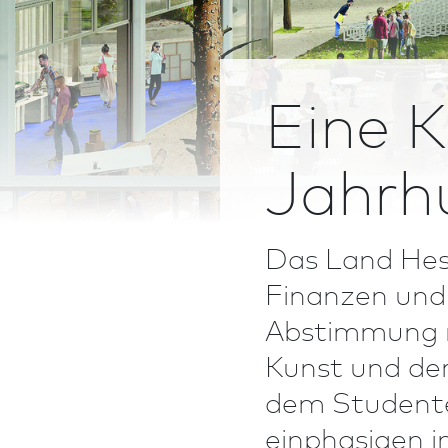
Eine K
Jahrh
Das Land Hess
Finanzen und
Abstimmung m
Kunst und de
dem Studente
einphasigen i