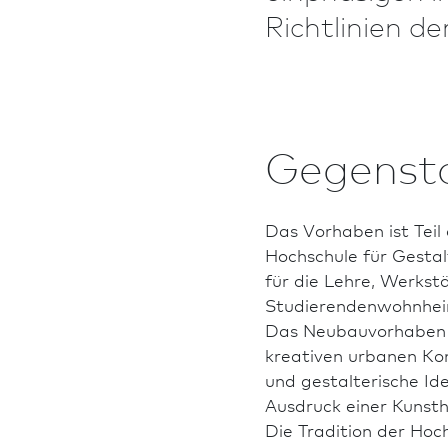
Richt­linien 
Gegenst
Das Vorhaben ist Teil
Hochschule für Gest
für die Lehre, Werkst
Studierendenwohnhei
Das Neu­bauvorhaben 
kreativen urbanen Ko
und gestalterische Id
Ausdruck einer Kunst­h
Die Tradition der Hoch