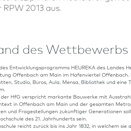
der RPW 2013 aus.
and des Wettbewerbs
 des Ent­wick­lungsprogramms HEUREKA des Landes Hess
altung Offenbach am Main im Hafenviertel Offenba
ätten, Studio, Büros, Aula, Mensa, Bibliothek und eine
m.
der HfG verspricht markante Bauwerke mit Ausstrahlu
ntext in Offenbach am Main und der gesamten Metropol
een und Frage­stellungen zukünftiger Generationen sol
och­schule des 21. Jahrhunderts sein.
schule reicht zurück bis ins Jahr 1832, in welchem sie