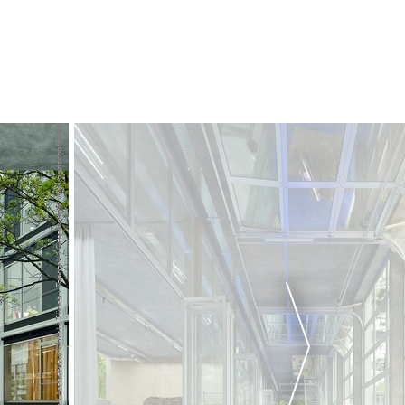
ARGE Xaveer de Geyter, Brüssel & Topotek 1 Archi­tektur GmbH, Zürich + Topotek 1 Gesellschaft von Landschafts­architekten mbH, Berlin